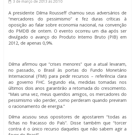
3 de março de 2013
às 20:10
A presidente Dilma Rousseff chamou seus adversários de
“mercadores do pessimismo” e fez duras críticas à
oposição ao falar sobre economia nacional, na convenção
do PMDB de ontem. O evento ocorreu um dia após ser
divulgado o avanço do Produto Interno Bruto (PIB) em
2012, de apenas 0,9%.
Dilma afirmou que “crises menores” que a atual levaram,
no passado, o Brasil às portas do Fundo Monetário
Internacional (FMI) para pedir recursos – referência clara
ao governo FHC. Segundo ela, medidas tomadas nos
últimos dois anos garantirão a retomada do crescimento.
“Mais uma vez, meus queridos amigos, os mercadores do
pessimismo vão perder, como perderam quando previram
o racionamento de energia.”
Dilma acusou seus opositores de apostarem “todas as
fichas no fracasso do País”. Disse também que “torcer
contra é o único recurso daqueles que não sabem agir a
favor do Brasil”.