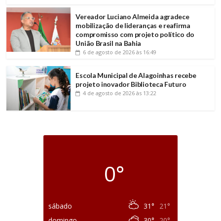
Vereador Luciano Almeida agradece
mobilização de lideranças e reafirma
compromisso com projeto político do
União Brasil na Bahia
6 de agosto de 2026
às 16:49
Escola Municipal de Alagoinhas recebe
projeto inovador Biblioteca Futuro
4 de agosto de 2026
às 13:22
0°
sábado
31°
21°
domingo
30°
20°