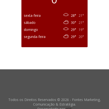
sexta-feira
28°
21°
sábado
30°
21°
domingo
29°
19°
segunda-feira
29°
20°
Todos os Direitos Reservados © 2026 - Fontes Marketing,
Comunicação & Estratégia.
Desenvolvido por
IGR