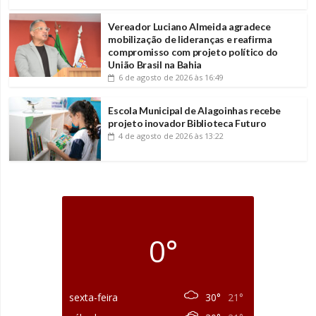
Vereador Luciano Almeida agradece
mobilização de lideranças e reafirma
compromisso com projeto político do
União Brasil na Bahia
6 de agosto de 2026
às 16:49
Escola Municipal de Alagoinhas recebe
projeto inovador Biblioteca Futuro
4 de agosto de 2026
às 13:22
0°
sexta-feira
30°
21°