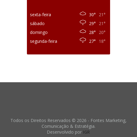
sexta-feira
30°
21°
sábado
29°
21°
domingo
28°
20°
segunda-feira
27°
18°
Todos os Direitos Reservados © 2026 - Fontes Marketing,
Comunicação & Estratégia.
Desenvolvido por
IGR