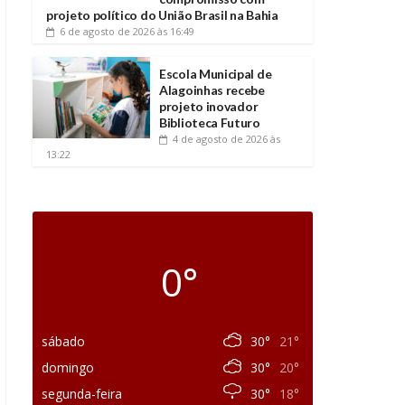
projeto político do União Brasil na Bahia
6 de agosto de 2026
às 16:49
Escola Municipal de
Alagoinhas recebe
projeto inovador
Biblioteca Futuro
4 de agosto de 2026
às
13:22
0°
sábado
30°
21°
domingo
30°
20°
segunda-feira
30°
18°