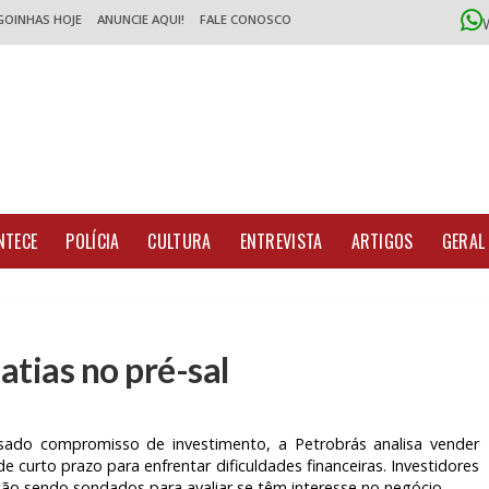
GOINHAS HOJE
ANUNCIE AQUI!
FALE CONOSCO
NTECE
POLÍCIA
CULTURA
ENTREVISTA
ARTIGOS
GERAL
atias no pré-sal
ado compromisso de investimento, a Petrobrás analisa vender
 curto prazo para enfrentar dificuldades financeiras. Investidores
estão sendo sondados para avaliar se têm interesse no negócio.