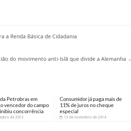
a a Renda Básica de Cidadania
tião do movimento anti-Islã que divide a Alemanha
 da Petrobras em
Consumidor já paga mais de
io vencedor do campo
11% de juros no cheque
 inibiu concorrência
especial
tubro de 2013
13 de novembro de 2014