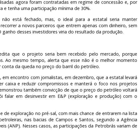
nalisadas agora foram contratadas em regime de concessão e, por
ra e tenha uma participação mínima de 30%.
não está fechado, mas, o ideal para a estatal seria manter
ia recorrer a novos parceiros que entrem apenas com dinheiro, sem
O ganho desses investidores viria do resultado da produção.
credita que o projeto seria bem recebido pelo mercado, porque
brás. Ao mesmo tempo, alerta que esse não é o melhor momento
 conta da queda no preço do barril do petróleo.
, em encontro com jornalistas, em dezembro, que a estatal levará
zer caixa e reduzir compromissos e manterá o foco nos projetos
 demonstrou também convicção de que o preço do petróleo voltará
Dói falar em desinvestir em E&P (exploração e produção) com o
e de exploração no pré-sal, com mais chance de entrarem na lista
etroleiras, nas bacias de Campos e Santos, segundo a Agência
eis (ANP). Nesses casos, as participações da Petrobrás variam de