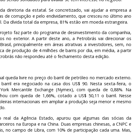
a diretoria da estatal. Se concretizado, vai ajudar a empresa a
as de corrupção e pelo endividamento, que cresceu no último ano
al. Da dívida total da empresa, 81% estão em moeda estrangeira.
projeto faz parte do programa de desinvestimento da companhia,
s no exterior. A partir deste ano, a Petrobrás vai direcionar os
rasil, principalmente em áreas atrativas a investidores, sem, no
a de produção de 4 milhões de barris por dia, em média, a partir
Petrobrás não respondeu até o fechamento desta edição.
ual queda livre no preço do barril de petróleo no mercado externo.
rril era negociado na casa dos US$ 90. Nesta sexta-feira, o
York Mercantile Exchange (Nymex), com queda de 0,88%. Na
echou com queda de 1,66%, cotado a US$ 50,11 o barril. Nesse
roleiras internacionais em ampliar a produção seja menor e mesmo
do.
o real da Agência Estado, apurou que algumas das sócias da
parceiros na Europa e na China. Duas empresas chinesas, a CNPC e
rás, no campo de Libra, com 10% de participação cada uma. Mas,