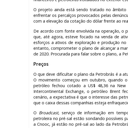
O projeto ainda está sendo tratado no âmbito d
enfrentar os percalços provocados pelas denúnci
com a elevação da cotação do dólar frente ao re
De acordo com fonte envolvida na operação, o 
que, até agora, esteve focado na venda de ativo
esforços a ativos de exploração e produção no B
entanto, comprometer o plano de alcançar a marc
de 2020. Procurada para falar sobre o plano, a 
Preços
O que deve dificultar o plano da Petrobrás é a at
O movimento começou em outubro, quando o ba
petróleo fechou cotado a US$ 48,36 na New 
Intercontinental Exchange, o petróleo Brent f
cenário, a expectativa é que o interesse das pet
que o caixa dessas companhias esteja enfraqueci
O
Broadcast
, serviço de informação em temp
petroleira no pré-sal estão sondando possíveis 
a Cnooc, já estão no pré-sal ao lado da Petrob