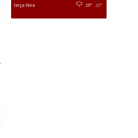
terça-feira
29°
20°
→