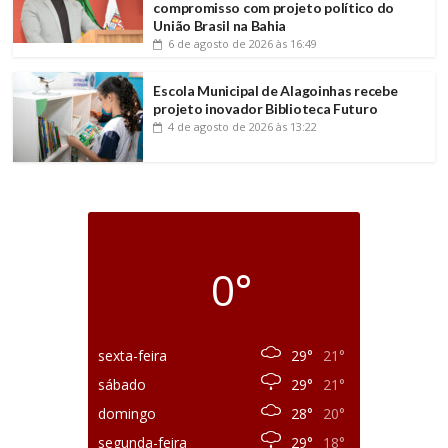
compromisso com projeto político do
União Brasil na Bahia
6 de agosto de 2026
às 16:49
Escola Municipal de Alagoinhas recebe
projeto inovador Biblioteca Futuro
4 de agosto de 2026
às 13:22
0°
sexta-feira
29°
21°
sábado
29°
21°
domingo
28°
20°
segunda-feira
29°
18°