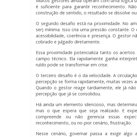
Muitos gestores ainda operam com uma lógica ul
é suficiente para garantir reconhecimento. Nã
construção de sentido, o resultado se dissolve ou,
O segundo desafio está na proximidade. No ambi
ser) mínima. Isso cria uma pressão constante. O c
acessibilidade, coerência e presença. O gestor 
cobrado e julgado diretamente.
Essa proximidade potencializa tanto os acertos 
campo técnico. Ela rapidamente ganha interpre
ruído pode se transformar em crise.
O terceiro desafio é o da velocidade. A circulaç
percepção se forma rapidamente, muitas vezes 
Quando o gestor reage tardiamente, ele já não 
percepção que já se consolidou.
Há ainda um elemento silencioso, mas determinan
mas o que espera que seja realizado. E exp
compreende ou não gerencia essas expect
reconhecimento, ou no pior cenário, frustração.
Nesse cenário, governar passa a exigir algo a