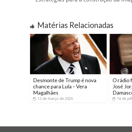
Matérias Relacionadas
Desmonte de Trump é nova
O rádio f
chance para Lula – Vera
José Jo
Magalhães
Damasc
12 de março de 2025
16 de ju