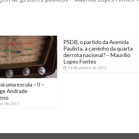
PSDB, o partido da Avenida
Paulista, a caminho da quarta
derrota nacional? – Maurílio
Lopes Fontes
14 de janeiro de 2013
oi uma escola – II –
rge Andrade
eno
lho de 2017