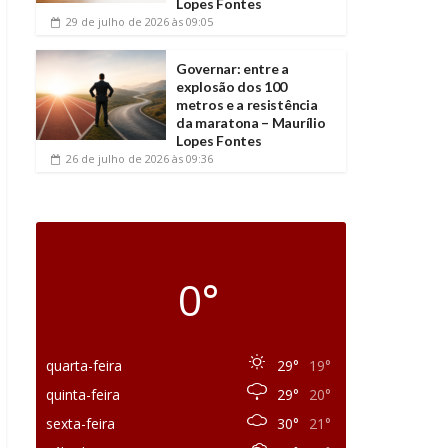
Lopes Fontes
29 de julho de 2026
às 09:05
Governar: entre a
explosão dos 100
metros e a resistência
da maratona – Maurílio
Lopes Fontes
26 de julho de 2026
às 09:36
0°
quarta-feira
29°
19°
quinta-feira
29°
20°
sexta-feira
30°
21°