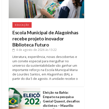
EDUCAÇÃO
Escola Municipal de Alagoinhas
recebe projeto inovador
Biblioteca Futuro
4 de agosto de 2026
às 13:22
Literatura, experiência, novas descobertas e
um convite especial para mergulhar no
universo da sustentabilidade vão ganhar um
importante reforço na Escola Municipal Maria
de Lourdes Santos, em Alagoinhas (BA), a
partir do dia 5 de agosto. A unidade recebe o
Eleição na Bahia:
Empate na pesquisa
Genial Quaest, desafios
distintos – Maurílio