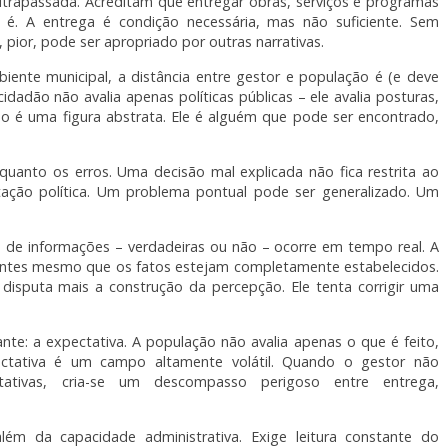
trapassada. Acreditam que entregar obras, serviços e programas
o é. A entrega é condição necessária, mas não suficiente. Sem
 pior, pode ser apropriado por outras narrativas.
ente municipal, a distância entre gestor e população é (e deve
idadão não avalia apenas políticas públicas – ele avalia posturas,
não é uma figura abstrata. Ele é alguém que pode ser encontrado,
quanto os erros. Uma decisão mal explicada não fica restrita ao
tação política. Um problema pontual pode ser generalizado. Um
ão de informações – verdadeiras ou não – ocorre em tempo real. A
antes mesmo que os fatos estejam completamente estabelecidos.
disputa mais a construção da percepção. Ele tenta corrigir uma
te: a expectativa. A população não avalia apenas o que é feito,
ectativa é um campo altamente volátil. Quando o gestor não
ativas, cria-se um descompasso perigoso entre entrega,
lém da capacidade administrativa. Exige leitura constante do