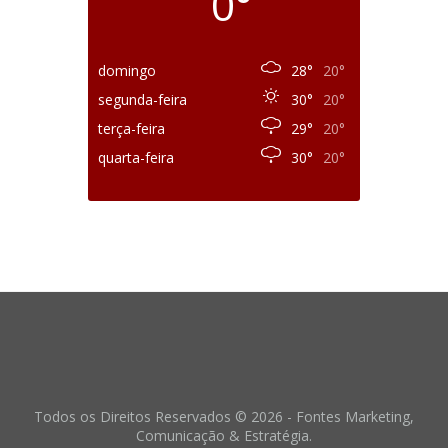
0°
domingo
28°
20°
segunda-feira
30°
20°
terça-feira
29°
20°
quarta-feira
30°
20°
Todos os Direitos Reservados © 2026 - Fontes Marketing,
Comunicação & Estratégia.