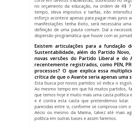
corte em direitos trabalhistas, sobretudo no s
no orçamento da educação, na ordem de R$ 7 b
tempo, eleva impostos e tarifas, irão intensif
esforço acontece apenas para pagar mais juros a
manifestações tenha êxito, será necessária um
definição de uma pauta comum. Daí a necessida
dispersão programática que houve com as jornad
Existem articulações para a fundação d
Sustentabilidade, além do Partido Novo
novas versões do Partido Liberal e do
recentemente registrados, como PEN, PR
processos? O que explica essa multipli
crítica de que o Avante seria apenas uma s
Esta busca por novos partidos só indica o esgota
Ao mesmo tempo em que há muitos partidos, fal
que temos hoje é muito mais uma casta política
e é contra esta casta que pretendemos lutar.
parecidas entre si, conforme se comprova com 
Aécio ou mesmo da Marina, talvez até mais agr
política em outras bases e assim faremos.