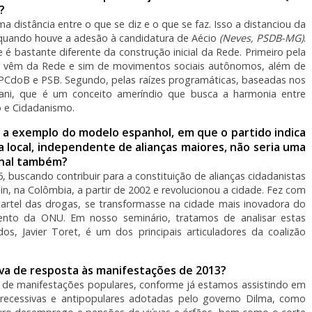
?
distância entre o que se diz e o que se faz. Isso a distanciou da
 quando houve a adesão à candidatura de Aécio
(Neves, PSDB-MG)
.
é bastante diferente da construção inicial da Rede. Primeiro pela
 vêm da Rede e sim de movimentos sociais autônomos, além de
 PCdoB e PSB. Segundo, pelas raízes programáticas, baseadas nos
ani, que é um conceito ameríndio que busca a harmonia entre
 e Cidadanismo.
, a exemplo do modelo espanhol, em que o partido indica
 local, independente de alianças maiores, não seria uma
ional também?
 buscando contribuir para a constituição de alianças cidadanistas
, na Colômbia, a partir de 2002 e revolucionou a cidade. Fez com
artel das drogas, se transformasse na cidade mais inovadora do
nto da ONU. Em nosso seminário, tratamos de analisar estas
s, Javier Toret, é um dos principais articuladores da coalizão
iva de resposta às manifestações de 2013?
 de manifestações populares, conforme já estamos assistindo em
recessivas e antipopulares adotadas pelo governo Dilma, como