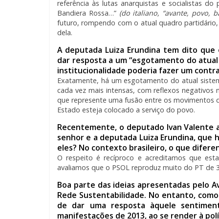
referência às lutas anarquistas e socialistas d
Bandiera Rossa…”
(do italiano, “avante, povo, 
futuro, rompendo com o atual quadro partidário,
dela.
A deputada Luiza Erundina tem dito qu
dar resposta a um “esgotamento do atual
institucionalidade poderia fazer um contr
Exatamente, há um esgotamento do atual sistema p
cada vez mais intensas, com reflexos negativos
que represente uma fusão entre os movimentos da
Estado esteja colocado a serviço do povo.
Recentemente, o deputado Ivan Valente 
senhor e a deputada Luiza Erundina, que 
eles? No contexto brasileiro, o que difer
O respeito é recíproco e acreditamos que es
avaliamos que o PSOL reproduz muito do PT de 3
Boa parte das ideias apresentadas pelo 
Rede Sustentabilidade. No entanto, como
de dar uma resposta àquele sentiment
manifestações de 2013, ao se render à polí