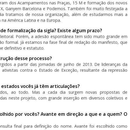
iparam dos Acampamentos nas Praças, 15 M e formação dos novos
 X, Ganyem Barcelona e Podemos. Também foi muito festejada a
dia tratamos de nossa organização, além de estudarmos mais a
a na América Latina e na Europa.
de formalização da sigla? Existe algum prazo?
eitoral. Porém, a adesão espontânea tem sido muito grande em
ção formal. Já estamos na fase final de redação do manifesto, que
definitivo e estatuto.
trução desse processo?
gidos a partir das jornadas de junho de 2013. De lideranças da
 ativistas contra o Estado de Exceção, resultante da repressão
 estados vocês já têm articulações?
ados, ao todo. Mas a cada dia surgem novas propostas de
idas neste projeto, com grande inserção em diversos coletivos e
colhido por vocês? Avante em direção a que e a quem? O
sulta final para definição do nome. Avante foi escolhido como