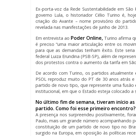
Ex-porta-voz da Rede Sustentabilidade em São Pa
governo Lula, o historiador Célio Turino é, ho
criação do Avante – nome provisório do partid
revelada nas manifestações de junho de 2013.
Poder Online,
Em entrevista ao
Turino afirma q
é preciso “uma maior articulação entre os mov
para que as demandas tenham êxito. Este seria
federal Luiza Erundina (PSB-SP), além de represe
dos protestos contra o aumento da tarifa em São
De acordo com Turino, os partidos atualmente 
PSOL reproduz muito do PT de 30 anos atrás e 
partido de novo tipo, que represente uma fusão
institucional, em que o Estado esteja colocado a 
No último fim de semana, tiveram início as
partido. Como foi esse primeiro encontro?
A presença nos surpreendeu positivamente, fora
Paulo, mais um grande número acompanhando pela 
constituição de um partido de novo tipo no Bra
surgido na Europa, em oposição às políticas rec