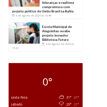
lideranças e reafirma
compromisso com
projeto político do União Brasil na Bahia
6 de agosto de 2026
às 16:49
Escola Municipal de
Alagoinhas recebe
projeto inovador
Biblioteca Futuro
4 de agosto de 2026
às
13:22
0°
sexta-feira
31°
21°
sábado
29°
21°