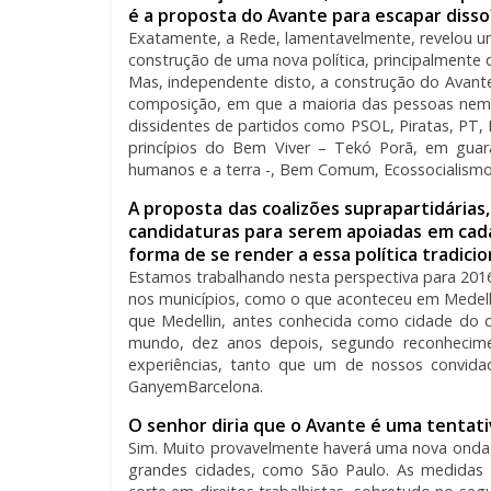
é a proposta do Avante para escapar disso
Exatamente, a Rede, lamentavelmente, revelou uma 
construção de uma nova política, principalmente
Mas, independente disto, a construção do Avante 
composição, em que a maioria das pessoas nem
dissidentes de partidos como PSOL, Piratas, PT,
princípios do Bem Viver – Tekó Porã, em guar
humanos e a terra -, Bem Comum, Ecossocialismo
A proposta das coalizões suprapartidárias
candidaturas para serem apoiadas em cada
forma de se render a essa política tradic
Estamos trabalhando nesta perspectiva para 2016,
nos municípios, como o que aconteceu em Medellin
que Medellin, antes conhecida como cidade do c
mundo, dez anos depois, segundo reconhecime
experiências, tanto que um de nossos convidado
GanyemBarcelona.
O senhor diria que o Avante é uma tentat
Sim. Muito provavelmente haverá uma nova onda
grandes cidades, como São Paulo. As medidas 