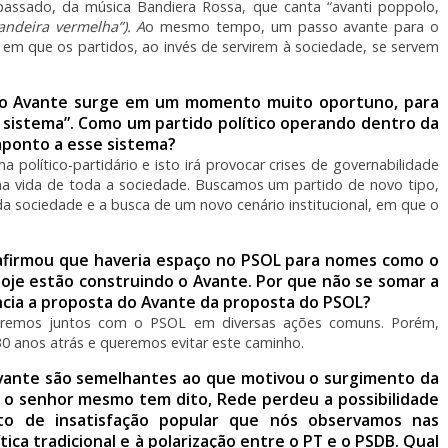
o passado, da música Bandiera Rossa, que canta “avanti poppolo,
bandeira vermelha”). A
o mesmo tempo, um passo avante para o
 em que os partidos, ao invés de servirem à sociedade, se servem
e o Avante surge em um momento muito oportuno, para
 sistema”. Como um partido político operando dentro da
aponto a esse sistema?
olítico-partidário e isto irá provocar crises de governabilidade
 na vida de toda a sociedade. Buscamos um partido de novo tipo,
 sociedade e a busca de um novo cenário institucional, em que o
afirmou que haveria espaço no PSOL para nomes como o
hoje estão construindo o Avante. Por que não se somar a
encia a proposta do Avante da proposta do PSOL?
taremos juntos com o PSOL em diversas ações comuns. Porém,
0 anos atrás e queremos evitar este caminho.
Avante são semelhantes ao que motivou o surgimento da
 o senhor mesmo tem dito, Rede perdeu a possibilidade
o de insatisfação popular que nós observamos nas
tica tradicional e à polarização entre o PT e o PSDB. Qual