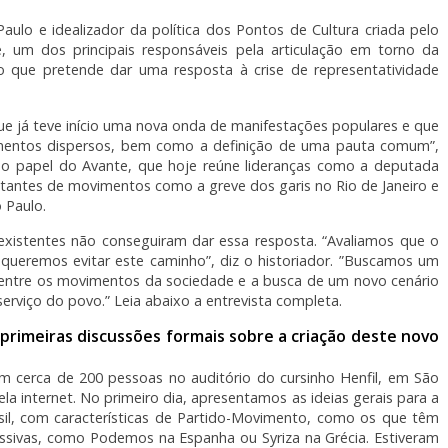
ulo e idealizador da política dos Pontos de Cultura criada pelo
je, um dos principais responsáveis pela articulação em torno da
o que pretende dar uma resposta à crise de representatividade
ue já teve início uma nova onda de manifestações populares e que
imentos dispersos, bem como a definição de uma pauta comum”,
 o papel do Avante, que hoje reúne lideranças como a deputada
ntantes de movimentos como a greve dos garis no Rio de Janeiro e
 Paulo.
existentes não conseguiram dar essa resposta. “Avaliamos que o
queremos evitar este caminho”, diz o historiador. ”Buscamos um
 entre os movimentos da sociedade e a busca de um novo cenário
serviço do povo.” Leia abaixo a entrevista completa.
 primeiras discussões formais sobre a criação deste novo
m cerca de 200 pessoas no auditório do cursinho Henfil, em São
internet. No primeiro dia, apresentamos as ideias gerais para a
sil, com características de Partido-Movimento, como os que têm
essivas, como Podemos na Espanha ou Syriza na Grécia. Estiveram