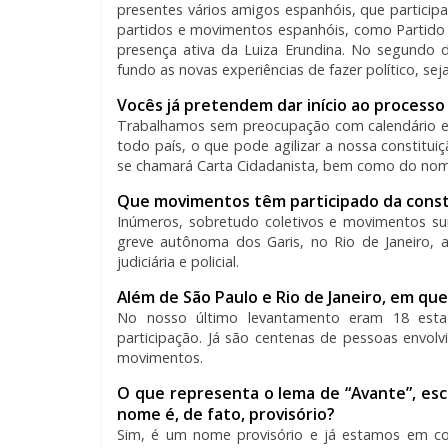
presentes vários amigos espanhóis, que partic
partidos e movimentos espanhóis, como Partido
presença ativa da Luiza Erundina. No segundo 
fundo as novas experiências de fazer político, sej
Vocês já pretendem dar início ao processo 
Trabalhamos sem preocupação com calendário el
todo país, o que pode agilizar a nossa constitui
se chamará Carta Cidadanista, bem como do nome 
Que movimentos têm participado da cons
Inúmeros, sobretudo coletivos e movimentos sur
greve autônoma dos Garis, no Rio de Janeiro, a
judiciária e policial.
Além de São Paulo e Rio de Janeiro, em que
No nosso último levantamento eram 18 est
participação. Já são centenas de pessoas envolv
movimentos.
O que representa o lema de “Avante”, es
nome é, de fato, provisório?
Sim, é um nome provisório e já estamos em con