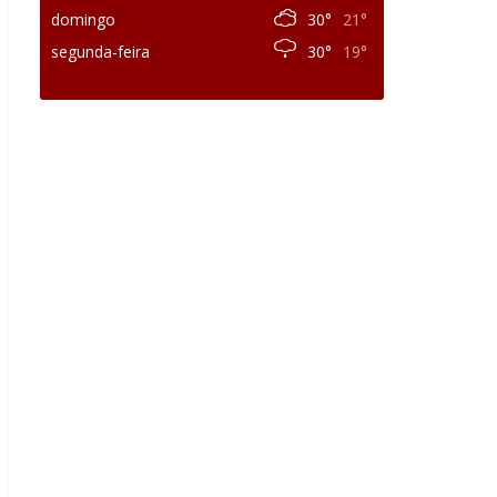
domingo
30°
21°
segunda-feira
30°
19°