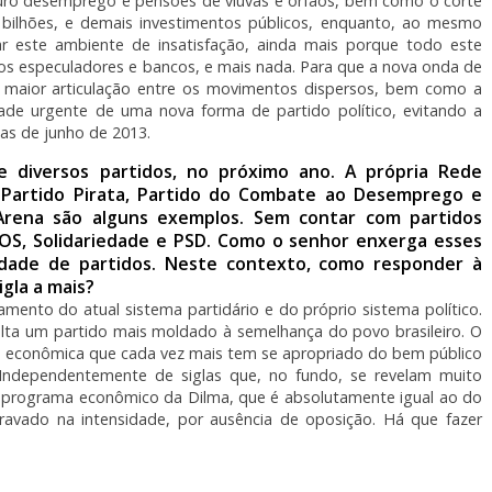
eguro desemprego e pensões de viúvas e órfãos, bem como o corte
ilhões, e demais investimentos públicos, enquanto, ao mesmo
icar este ambiente de insatisfação, ainda mais porque todo este
os especuladores e bancos, e mais nada. Para que a nova onda de
a maior articulação entre os movimentos dispersos, bem como a
de urgente de uma nova forma de partido político, evitando a
as de junho de 2013.
e diversos partidos, no próximo ano. A própria Rede
, Partido Pirata, Partido do Combate ao Desemprego e
 Arena são alguns exemplos. Sem contar com partidos
OS, Solidariedade e PSD. Como o senhor enxerga esses
cidade de partidos. Neste contexto, como responder à
igla a mais?
mento do atual sistema partidário e do próprio sistema político.
ta um partido mais moldado à semelhança do povo brasileiro. O
 e econômica que cada vez mais tem se apropriado do bem público
 Independentemente de siglas que, no fundo, se revelam muito
o programa econômico da Dilma, que é absolutamente igual ao do
avado na intensidade, por ausência de oposição. Há que fazer