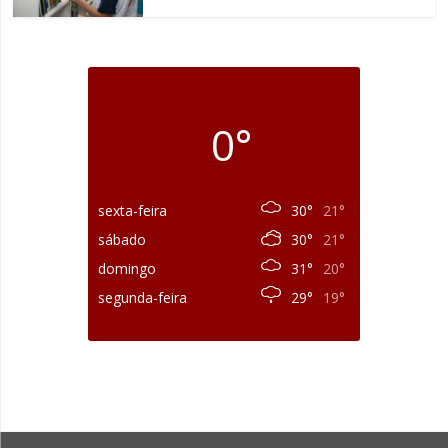
0°
sexta-feira
30°
21°
sábado
30°
21°
domingo
31°
20°
segunda-feira
29°
19°