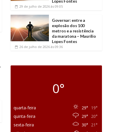
Lopes Fontes
29 de julho de 2026
às 09:05
Governar: entre a
explosão dos 100
metros e a resistência
da maratona – Maurílio
Lopes Fontes
26 de julho de 2026
às 09:36
→
0°
quarta-feira
29°
19°
quinta-feira
29°
20°
sexta-feira
30°
21°