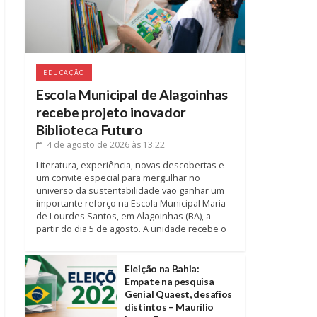
EDUCAÇÃO
Escola Municipal de Alagoinhas
recebe projeto inovador
Biblioteca Futuro
4 de agosto de 2026
às 13:22
Literatura, experiência, novas descobertas e
um convite especial para mergulhar no
universo da sustentabilidade vão ganhar um
importante reforço na Escola Municipal Maria
de Lourdes Santos, em Alagoinhas (BA), a
partir do dia 5 de agosto. A unidade recebe o
Eleição na Bahia:
Empate na pesquisa
Genial Quaest, desafios
distintos – Maurílio