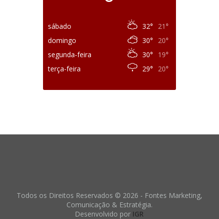
sábado
32°
21°
domingo
30°
20°
segunda-feira
30°
19°
terça-feira
29°
20°
Todos os Direitos Reservados © 2026 - Fontes Marketing,
Comunicação & Estratégia.
Desenvolvido por
IGR