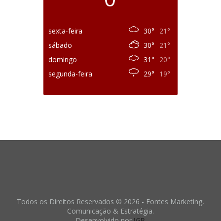
sexta-feira
30°
21°
sábado
30°
21°
domingo
31°
20°
segunda-feira
29°
19°
Todos os Direitos Reservados © 2026 - Fontes Marketing,
Comunicação & Estratégia.
Desenvolvido por
IGR