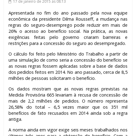
17 de janeiro de 2015
às 08:13
Apresentada no fim do ano passado pela nova equipe
econômica da presidente Dilma Rousseff, a mudança nas
regras do seguro-desemprego pode reduzir em mais de
26% o acesso ao benefício social. Na prática, as novas
exigências feitas pelo governo criaram barreiras e
restrições para a concessão do seguro ao desempregado.
O cálculo foi feito pelo Ministério do Trabalho a partir de
uma simulação de como seria a concessão do benefício se
as novas regras fossem aplicadas sobre a base de dados
dos pedidos feitos em 2014. No ano passado, cerca de 8,5
milhões de pessoas solicitaram o benefício.
Os dados mostram que as novas regras previstas na
Medida Provisória 665 levariam à recusa de concessão de
mais de 2,2 milhões de pedidos. O número representa
26,58% do total – 6,5 vezes maior que os 351 mil
benefícios de fato recusados em 2014 ainda sob a regra
antiga.
A norma ainda em vigor exige seis meses trabalhados nos
últimos três anos para a obtenção do benefício. Com a