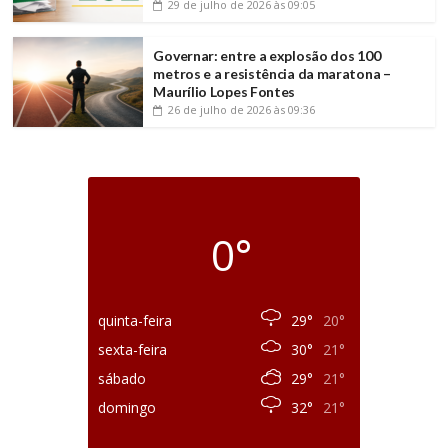
29 de julho de 2026
às 09:05
Governar: entre a explosão dos 100
metros e a resistência da maratona –
Maurílio Lopes Fontes
26 de julho de 2026
às 09:36
0°
quinta-feira
29°
20°
sexta-feira
30°
21°
sábado
29°
21°
domingo
32°
21°