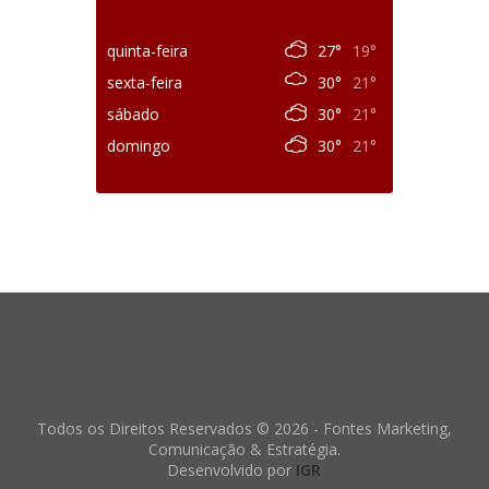
quinta-feira
27°
19°
sexta-feira
30°
21°
sábado
30°
21°
domingo
30°
21°
Todos os Direitos Reservados © 2026 - Fontes Marketing,
Comunicação & Estratégia.
Desenvolvido por
IGR