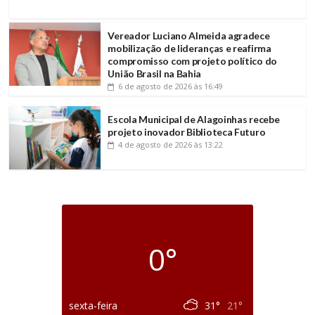
Vereador Luciano Almeida agradece
mobilização de lideranças e reafirma
compromisso com projeto político do
União Brasil na Bahia
6 de agosto de 2026
às 16:49
Escola Municipal de Alagoinhas recebe
projeto inovador Biblioteca Futuro
4 de agosto de 2026
às 13:22
0°
sexta-feira
31°
21°