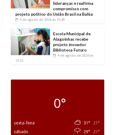
lideranças e reafirma
compromisso com
projeto político do União Brasil na Bahia
6 de agosto de 2026
às 16:49
Escola Municipal de
Alagoinhas recebe
projeto inovador
Biblioteca Futuro
4 de agosto de 2026
às
13:22
0°
sexta-feira
31°
21°
sábado
29°
21°