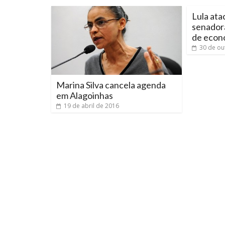
Lula ata
senadora
de econ
30 de ou
Marina Silva cancela agenda
em Alagoinhas
19 de abril de 2016