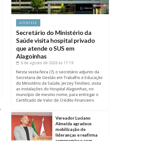
ACONTECE
Secretário do Ministério da
Saúde visita hospital privado
que atende o SUS em
Alagoinhas
6 de agosto de 2026
às 17:19
Nesta sexta-feira (7), o secretário adjunto da
Secretaria de Gestão em Trabalho e Educação
do Ministério da Saúde, Jerzey Timóteo, visita
as instalações do Hospital Alagoinhas, no
município de mesmo nome, para entregar o
Certificado de Valor de Crédito Financeiro
→
Vereador Luciano
Almeida agradece
mobilização de
lideranças e reafirma
compromisso com