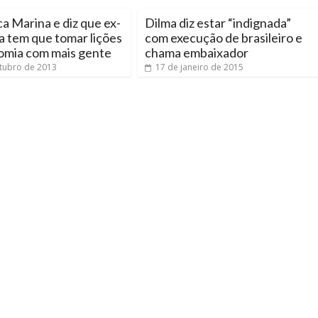
ca Marina e diz que ex-
Dilma diz estar “indignada”
 tem que tomar lições
com execução de brasileiro e
omia com mais gente
chama embaixador
tubro de 2013
17 de janeiro de 2015