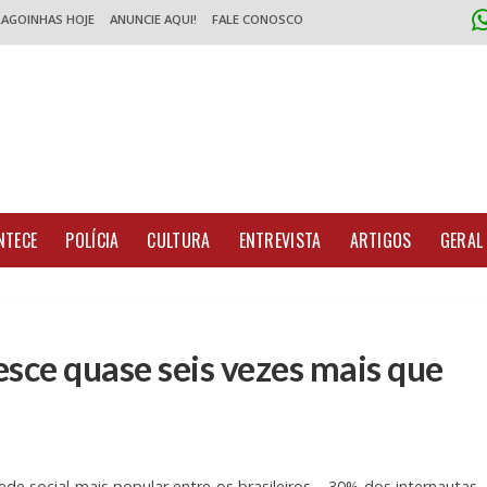
LAGOINHAS HOJE
ANUNCIE AQUI!
FALE CONOSCO
NTECE
POLÍCIA
CULTURA
ENTREVISTA
ARTIGOS
GERAL
esce quase seis vezes mais que
e social mais popular entre os brasileiros – 30% dos internautas