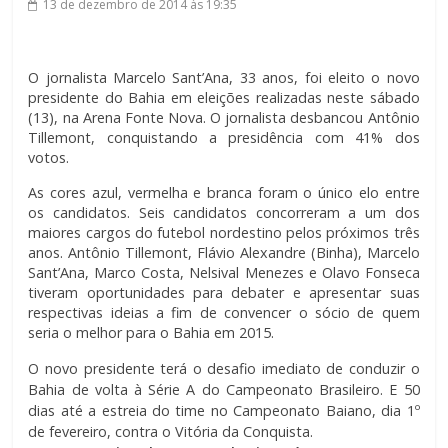
13 de dezembro de 2014
às 19:35
O jornalista Marcelo Sant’Ana, 33 anos, foi eleito o novo
presidente do Bahia em eleições realizadas neste sábado
(13), na Arena Fonte Nova. O jornalista desbancou Antônio
Tillemont, conquistando a presidência com 41% dos
votos.
As cores azul, vermelha e branca foram o único elo entre
os candidatos. Seis candidatos concorreram a um dos
maiores cargos do futebol nordestino pelos próximos três
anos. Antônio Tillemont, Flávio Alexandre (Binha), Marcelo
Sant’Ana, Marco Costa, Nelsival Menezes e Olavo Fonseca
tiveram oportunidades para debater e apresentar suas
respectivas ideias a fim de convencer o sócio de quem
seria o melhor para o Bahia em 2015.
O novo presidente terá o desafio imediato de conduzir o
Bahia de volta à Série A do Campeonato Brasileiro. E 50
dias até a estreia do time no Campeonato Baiano, dia 1º
de fevereiro, contra o Vitória da Conquista.