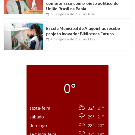
compromisso com projeto político do
União Brasil na Bahia
6 de agosto de 2026
às 16:49
Escola Municipal de Alagoinhas recebe
projeto inovador Biblioteca Futuro
4 de agosto de 2026
às 13:22
0°
sexta-feira
32°
21°
sábado
29°
21°
domingo
28°
20°
segunda-feira
27°
18°