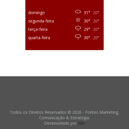
domingo
31°
20°
segunda-feira
30°
20°
terça-feira
29°
20°
quarta-feira
30°
20°
Todos os Direitos Reservados © 2026 - Fontes Marketing,
Comunicação & Estratégia.
Desenvolvido por
IGR