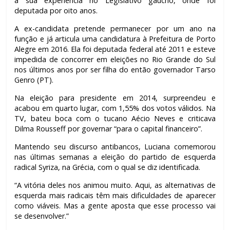
à sua experiência no Legislativo gaúcho, onde foi
deputada por oito anos.
A ex-candidata pretende permanecer por um ano na
função e já articula uma candidatura à Prefeitura de Porto
Alegre em 2016. Ela foi deputada federal até 2011 e esteve
impedida de concorrer em eleições no Rio Grande do Sul
nos últimos anos por ser filha do então governador Tarso
Genro (PT).
Na eleição para presidente em 2014, surpreendeu e
acabou em quarto lugar, com 1,55% dos votos válidos. Na
TV, bateu boca com o tucano Aécio Neves e criticava
Dilma Rousseff por governar “para o capital financeiro”.
Mantendo seu discurso antibancos, Luciana comemorou
nas últimas semanas a eleição do partido de esquerda
radical Syriza, na Grécia, com o qual se diz identificada.
“A vitória deles nos animou muito. Aqui, as alternativas de
esquerda mais radicais têm mais dificuldades de aparecer
como viáveis. Mas a gente aposta que esse processo vai
se desenvolver.”