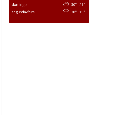
domingo
30°
21°
segunda-feira
30°
19°