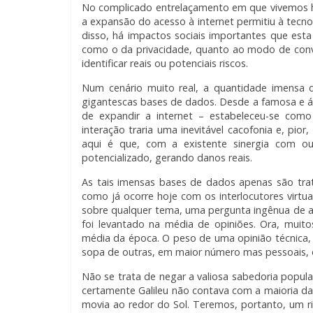
No complicado entrelaçamento em que vivemos h
a expansão do acesso à internet permitiu à tecnolo
disso, há impactos sociais importantes que esta
como o da privacidade, quanto ao modo de conví
identificar reais ou potenciais riscos.
Num cenário muito real, a quantidade imensa d
gigantescas bases de dados. Desde a famosa e 
de expandir a internet – estabeleceu-se com
interação traria uma inevitável cacofonia e, pio
aqui é que, com a existente sinergia com out
potencializado, gerando danos reais.
As tais imensas bases de dados apenas são tratá
como já ocorre hoje com os interlocutores virtu
sobre qualquer tema, uma pergunta ingênua de a
foi levantado na média de opiniões. Ora, muit
média da época. O peso de uma opinião técnica,
sopa de outras, em maior número mas pessoais, o
Não se trata de negar a valiosa sabedoria popular
certamente Galileu não contava com a maioria da
movia ao redor do Sol. Teremos, portanto, um r