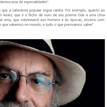
democracia de especialidades”.
que a sabedoria popular segue rainha. Por exemplo, quanto ao
hn Keats, que é o fecho de ouro de seu poema Ode a uma Urna
tal urna, que sobreviverá aos homens e às épocas, encerra com:
o o que sabemos no mundo, e tudo o que precisamos saber”.