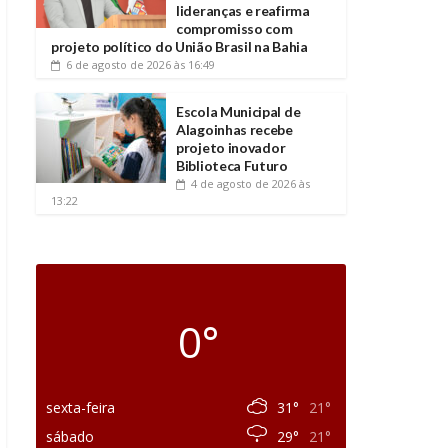
lideranças e reafirma
compromisso com
projeto político do União Brasil na Bahia
6 de agosto de 2026
às 16:49
Escola Municipal de
Alagoinhas recebe
projeto inovador
Biblioteca Futuro
4 de agosto de 2026
às
13:22
0°
sexta-feira
31°
21°
sábado
29°
21°