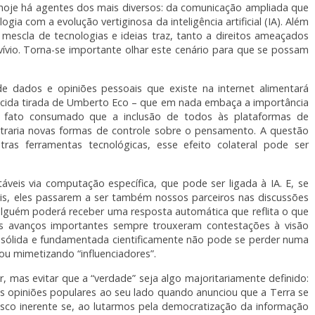
oje há agentes dos mais diversos: da comunicação ampliada que
gia com a evolução vertiginosa da inteligência artificial (IA). Além
 mescla de tecnologias e ideias traz, tanto a direitos ameaçados
vio. Torna-se importante olhar este cenário para que se possam
e dados e opiniões pessoais que existe na internet alimentará
ácida tirada de Umberto Eco – que em nada embaça a importância
o fato consumado que a inclusão de todos às plataformas de
r, traria novas formas de controle sobre o pensamento. A questão
ras ferramentas tecnológicas, esse efeito colateral pode ser
veis via computação específica, que pode ser ligada à IA. E, se
ais, eles passarem a ser também nossos parceiros nas discussões
lguém poderá receber uma resposta automática que reflita o que
os avanços importantes sempre trouxeram contestações à visão
 sólida e fundamentada cientificamente não pode se perder numa
u mimetizando “influenciadores”.
, mas evitar que a “verdade” seja algo majoritariamente definido:
s opiniões populares ao seu lado quando anunciou que a Terra se
isco inerente se, ao lutarmos pela democratização da informação