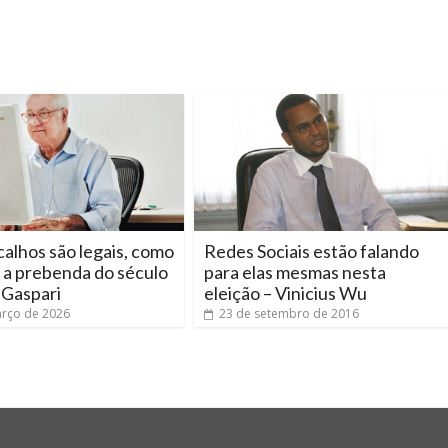
alhos são legais, como
Redes Sociais estão falando
l a prebenda do século
para elas mesmas nesta
o Gaspari
eleição – Vinicius Wu
rço de 2026
23 de setembro de 2016