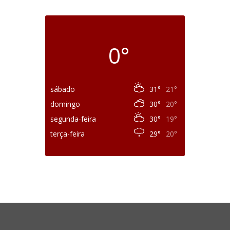
0°
sábado
31°
21°
domingo
30°
20°
segunda-feira
30°
19°
terça-feira
29°
20°