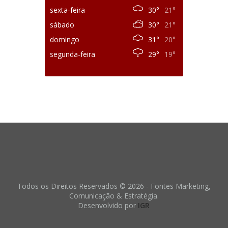
sexta-feira
30°
21°
sábado
30°
21°
domingo
31°
20°
segunda-feira
29°
19°
Todos os Direitos Reservados © 2026 - Fontes Marketing,
Comunicação & Estratégia.
Desenvolvido por
IGR