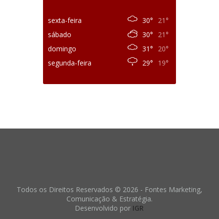
sexta-feira
30°
21°
sábado
30°
21°
domingo
31°
20°
segunda-feira
29°
19°
Todos os Direitos Reservados © 2026 - Fontes Marketing,
Comunicação & Estratégia.
Desenvolvido por
IGR