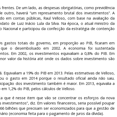
s frentes. De um lado, as despesas obrigatórias, como previdência
de outro, haverá “um represamento brutal dos investimentos”. A
zado em contas públicas, Raul Velloso, com base na avaliação da
dato de Luiz Inácio Lula da Silva. Na época, o atual ministro da
o Nacional e participou da confecção da estratégia de contenção
. Os gastos totais do governo, em proporção ao PIB, ficaram em
 que o desembolsado em 2002. A economia foi sustentada
entos. Em 2002, os investimentos equivaliam a 0,8% do PIB. Em
nor valor da história até onde os dados sobre investimento são
 Equivaliam a 19% do PIB em 2013. Pelas estimativas de Velloso,
u o gasto em 2014 porque o resultado oficial ainda não saiu.
rticipação dos investimento também é maior. Em 2013, equivalia a
em 1,2% do PIB, pelos cálculos de Velloso.
ita que é nesse item que vão se concentrar os esforços da nova
nvestimentos”, diz. Em valores financeiros, seria possível poupar
66 bilhões que precisam ser economizados para que a gestão de
ário (economia feita para o pagamento de juros da dívida).