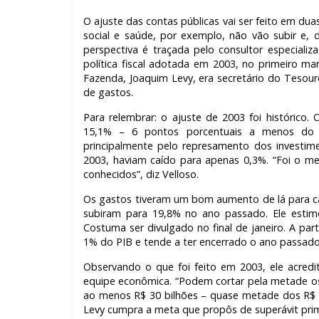
O ajuste das contas públicas vai ser feito em dua
social e saúde, por exemplo, não vão subir e, 
perspectiva é traçada pelo consultor especiali
política fiscal adotada em 2003, no primeiro man
Fazenda, Joaquim Levy, era secretário do Tesour
de gastos.
Para relembrar: o ajuste de 2003 foi histórico
15,1% – 6 pontos porcentuais a menos do
principalmente pelo represamento dos investim
2003, haviam caído para apenas 0,3%. “Foi o me
conhecidos”, diz Velloso.
Os gastos tiveram um bom aumento de lá para cá.
subiram para 19,8% no ano passado. Ele estimo
Costuma ser divulgado no final de janeiro. A pa
1% do PIB e tende a ter encerrado o ano passado 
Observando o que foi feito em 2003, ele acred
equipe econômica. “Podem cortar pela metade os i
ao menos R$ 30 bilhões – quase metade dos R$ 
Levy cumpra a meta que propôs de superávit prim