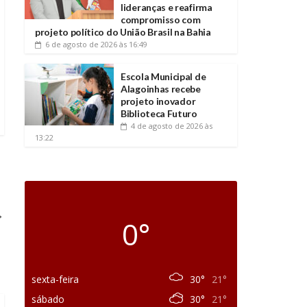
lideranças e reafirma
compromisso com
projeto político do União Brasil na Bahia
6 de agosto de 2026
às 16:49
Escola Municipal de
Alagoinhas recebe
projeto inovador
Biblioteca Futuro
4 de agosto de 2026
às
13:22
→
0°
sexta-feira
30°
21°
sábado
30°
21°