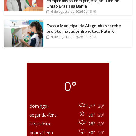
compromisso com projeto político do
União Brasil na Bahia
6 de agosto de 2026
às 16:49
Escola Municipal de Alagoinhas recebe
projeto inovador Biblioteca Futuro
4 de agosto de 2026
às 13:22
0°
domingo
31°
20°
segunda-feira
30°
20°
terça-feira
28°
20°
quarta-feira
30°
20°