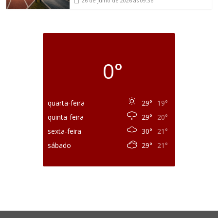
26 de julho de 2026
às 09:36
0°
quarta-feira
29°
19°
quinta-feira
29°
20°
sexta-feira
30°
21°
sábado
29°
21°