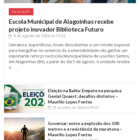
EDUCAÇÃO
Escola Municipal de Alagoinhas recebe
projeto inovador Biblioteca Futuro
4 de agosto de 2026
às 13:22
Literatura, experiência, novas descobertas e um convite especial
para mergulhar no universo da sustentabilidade vão ganhar um
importante reforço na Escola Municipal Maria de Lourdes Santos,
em Alagoinhas (BA), a partir do dia 5 de agosto. A unidade recebe
o
Eleição na Bahia: Empate na pesquisa
Genial Quaest, desafios distintos –
Maurílio Lopes Fontes
29 de julho de 2026
às 09:05
Governar: entre a explosão dos 100
metros e a resistência da maratona –
Maurílio Lopes Fontes