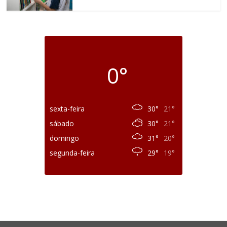
0°
sexta-feira
30°
21°
sábado
30°
21°
domingo
31°
20°
segunda-feira
29°
19°