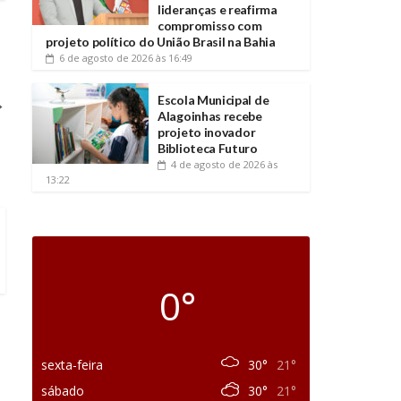
lideranças e reafirma
compromisso com
projeto político do União Brasil na Bahia
6 de agosto de 2026
às 16:49
Escola Municipal de
→
Alagoinhas recebe
projeto inovador
Biblioteca Futuro
4 de agosto de 2026
às
13:22
0°
sexta-feira
30°
21°
sábado
30°
21°