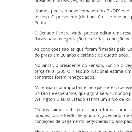
presidente do BNDES, Paulo Rabello de Castro, no
“Vamos pedir ao novo comando do BNDES que iss
recurso. O presidente (do banco) disse que nos 
Perillo.
O Senado Federal ainda precisa editar uma res
fiscais para renegociação de dívidas, condição ne
As condições são as que foram firmadas pelo C
do prazo em 20 anos e carência de quatro anos.
No jantar, o presidente do Senado, Eunício Oliv
terça-feira (20). O Tesouro Nacional estima u
contratos forem renegociados.
“A reunião foi importante porque se estabele
BNDES) e esperamos que agora seja cumprido pe
Wellington Dias. O Estado estima um alívio de R
“Todos saímos satisfeitos com a forma como as
rápidas”, disse Perillo. Segundo o governador d
condições de pagamento negociadas no ano pass
Além de conceder o alívio no pagamento da dívi