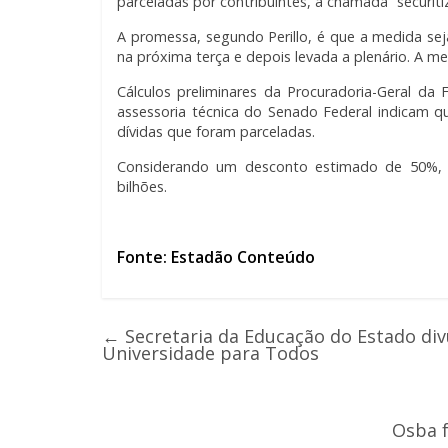
parceladas por contribuintes, a chamada “securiti
A promessa, segundo Perillo, é que a medida s
na próxima terça e depois levada a plenário. A m
Cálculos preliminares da Procuradoria-Geral d
assessoria técnica do Senado Federal indicam 
dívidas que foram parceladas.
Considerando um desconto estimado de 50%, a
bilhões.
Fonte: Estadão Conteúdo
←
Secretaria da Educação do Estado div
Universidade para Todos
Osba f