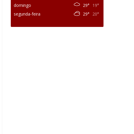
domingo
29°
19°
segunda-feira
29°
20°