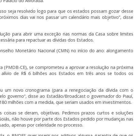
 Palácio do Alvorada.
o seja resolvido logo para que os estados possam gozar desse
próximos dias vai nos passar um calendário mais objetivo”, disse
olução para abrir uma exceção nas normas da Casa sobre limites
cessária para repactuar as dívidas dos Estados.
onselho Monetário Nacional (CMN) no início do ano: alongamento
eira (PMDB-CE), se comprometeu a aprovar a resolução na próxima
m alívio de R$ 6 bilhões aos Estados em três anos se todos os
ceu um novo cronograma (para a renegociação da dívida com o
lo governo”, disse ao Estadão/Broadcast o governador do Piauí,
$ 180 milhões com a medida, que seriam usados em investimentos.
 coisas se deram, objetivas. Pedimos prazos curtos e soluções
e Goiás, não houve por parte dos Estados pedido por mudanças nas
ado, apenas por celeridade no processo.
da, o BNDES quer inserir nos aditivos alguma garantia de que os