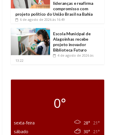
lideranças e reafirma
compromisso com
projeto político do União Brasil na Bahia
6 de agosto de 2026
às 16:49
Escola Municipal de
Alagoinhas recebe
projeto inovador
Biblioteca Futuro
4 de agosto de 2026
às
13:22
0°
sexta-feira
28°
21°
sábado
30°
21°