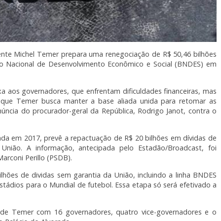
nte Michel Temer prepara uma renegociação de R$ 50,46 bilhões
o Nacional de Desenvolvimento Econômico e Social (BNDES) em
xa aos governadores, que enfrentam dificuldades financeiras, mas
ue Temer busca manter a base aliada unida para retomar as
úncia do procurador-geral da República, Rodrigo Janot, contra o
tada em 2017, prevê a repactuação de R$ 20 bilhões em dívidas de
ião. A informação, antecipada pelo Estadão/Broadcast, foi
arconi Perillo (PSDB).
ilhões de dividas sem garantia da União, incluindo a linha BNDES
tádios para o Mundial de futebol. Essa etapa só será efetivado a
ar de Temer com 16 governadores, quatro vice-governadores e o