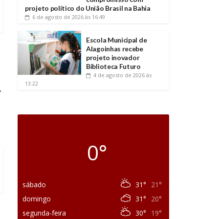
projeto político do União Brasil na Bahia
6 de agosto de 2026
às 16:49
Escola Municipal de
Alagoinhas recebe
projeto inovador
Biblioteca Futuro
4 de agosto de 2026
às
13:22
→
0°
sábado
31°
21°
domingo
31°
20°
segunda-feira
30°
19°