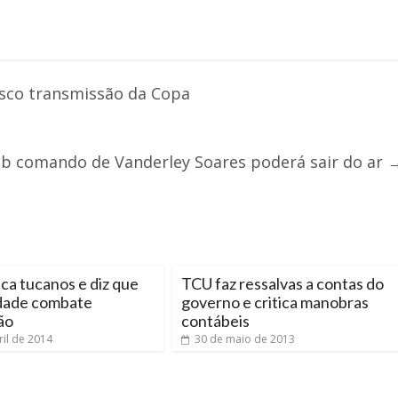
isco transmissão da Copa
b comando de Vanderley Soares poderá sair do ar
tica tucanos e diz que
TCU faz ressalvas a contas do
dade combate
governo e critica manobras
ão
contábeis
ril de 2014
30 de maio de 2013