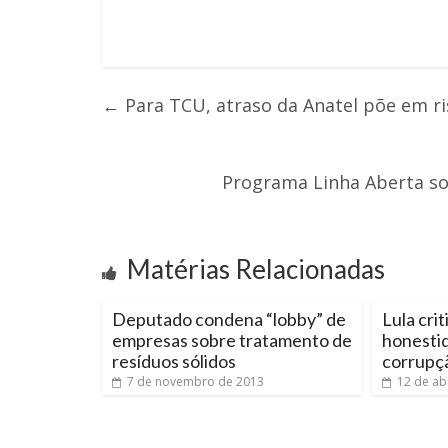
←
Para TCU, atraso da Anatel põe em r
Programa Linha Aberta so
Matérias Relacionadas
Deputado condena “lobby” de
Lula cri
empresas sobre tratamento de
honesti
resíduos sólidos
corrupç
7 de novembro de 2013
12 de ab