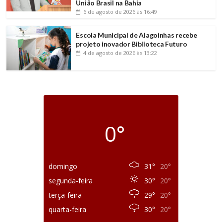
União Brasil na Bahia
6 de agosto de 2026
às 16:49
Escola Municipal de Alagoinhas recebe
projeto inovador Biblioteca Futuro
4 de agosto de 2026
às 13:22
0°
domingo
31°
20°
segunda-feira
30°
20°
terça-feira
29°
20°
quarta-feira
30°
20°