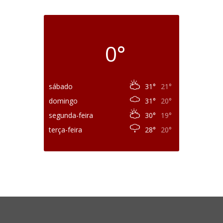
0°
sábado
31°
21°
domingo
31°
20°
segunda-feira
30°
19°
terça-feira
28°
20°