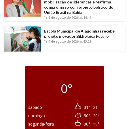
mobilização de lideranças e reafirma
compromisso com projeto político do
União Brasil na Bahia
6 de agosto de 2026
às 16:49
Escola Municipal de Alagoinhas recebe
projeto inovador Biblioteca Futuro
4 de agosto de 2026
às 13:22
0°
sábado
31°
21°
domingo
30°
20°
segunda-feira
30°
19°