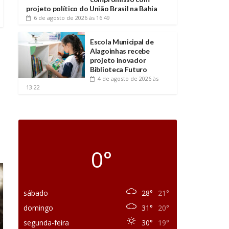
projeto político do União Brasil na Bahia
6 de agosto de 2026
às 16:49
Escola Municipal de
Alagoinhas recebe
projeto inovador
Biblioteca Futuro
4 de agosto de 2026
às
13:22
0°
sábado
28°
21°
domingo
31°
20°
segunda-feira
30°
19°