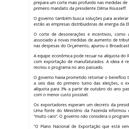
prepara um corte mais profundo nas medidas de d
primeiro mandato da presidente Dilma Rousseff.
O governo também busca soluções para acelerar a
estão as empresas distribuidoras de energia da El
O corte de desonerações e incentivos, como 
associado a novas medidas de aumento de tribu
nas despesas do Orçamento, apurou o Broadcast,
A equipe econômica pode recuar na alíquota do
com exportação de manufaturados. A ideia é red
recriou o programa no ano passado.
O governo havia prometido retomar o benefício 
a seis dias do primeiro turno das eleições, o
alíquota para 3% a partir de outubro do ano p
com o menor custo possível.
Os exportadores esperam um decreto da presid
Uma fonte do Ministério da Fazenda informou 
“muito caro”. O governo não considera o program
“O Plano Nacional de Exportação que está sen