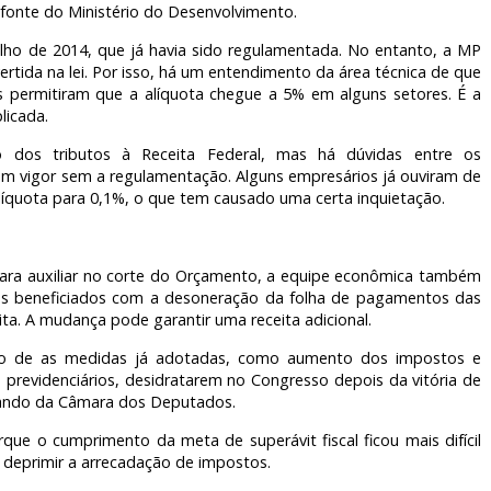
fonte do Ministério do Desenvolvimento.
ulho de 2014, que já havia sido regulamentada. No entanto, a MP
tida na lei. Por isso, há um entendimento da área técnica de que
s permitiram que a alíquota chegue a 5% em alguns setores. É a
licada.
 dos tributos à Receita Federal, mas há dúvidas entre os
 em vigor sem a regulamentação. Alguns empresários já ouviram de
líquota para 0,1%, o que tem causado uma certa inquietação.
ara auxiliar no corte do Orçamento, a equipe econômica também
res beneficiados com a desoneração da folha de pagamentos das
ta. A mudança pode garantir uma receita adicional.
sco de as medidas já adotadas, como aumento dos impostos e
e previdenciários, desidratarem no Congresso depois da vitória de
mando da Câmara dos Deputados.
que o cumprimento da meta de superávit fiscal ficou mais difícil
 deprimir a arrecadação de impostos.