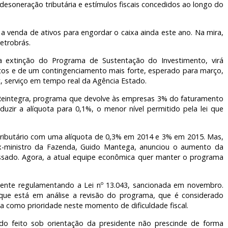
esoneração tributária e estímulos fiscais concedidos ao longo do
 venda de ativos para engordar o caixa ainda este ano. Na mira,
etrobrás.
a extinção do Programa de Sustentação do Investimento, virá
tos e de um contingenciamento mais forte, esperado para março,
 serviço em tempo real da Agência Estado.
 Reintegra, programa que devolve às empresas 3% do faturamento
uzir a alíquota para 0,1%, o menor nível permitido pela lei que
tributário com uma alíquota de 0,3% em 2014 e 3% em 2015. Mas,
 ex-ministro da Fazenda, Guido Mantega, anunciou o aumento da
assado. Agora, a atual equipe econômica quer manter o programa
ente regulamentando a Lei nº 13.043, sancionada em novembro.
que está em análise a revisão do programa, que é considerado
a como prioridade neste momento de dificuldade fiscal.
do feito sob orientação da presidente não prescinde de forma