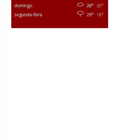
domingo
28°
20°
segunda-feira
29°
18°