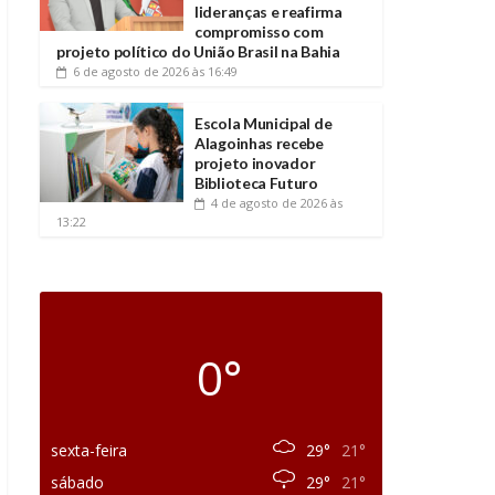
lideranças e reafirma
compromisso com
projeto político do União Brasil na Bahia
6 de agosto de 2026
às 16:49
Escola Municipal de
Alagoinhas recebe
projeto inovador
Biblioteca Futuro
4 de agosto de 2026
às
13:22
0°
sexta-feira
29°
21°
sábado
29°
21°