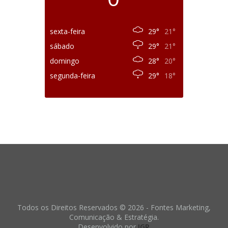
sexta-feira
29°
21°
sábado
29°
21°
domingo
28°
20°
segunda-feira
29°
18°
Todos os Direitos Reservados © 2026 - Fontes Marketing,
Comunicação & Estratégia.
Desenvolvido por
IGR