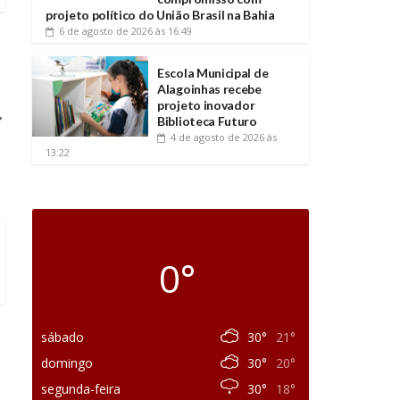
projeto político do União Brasil na Bahia
6 de agosto de 2026
às 16:49
Escola Municipal de
Alagoinhas recebe
projeto inovador
→
Biblioteca Futuro
4 de agosto de 2026
às
13:22
0°
sábado
30°
21°
domingo
30°
20°
segunda-feira
30°
18°