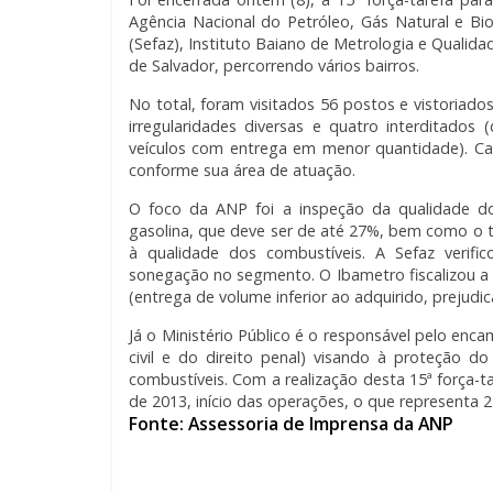
Agência Nacional do Petróleo, Gás Natural e Bi
(Sefaz), Instituto Baiano de Metrologia e Qualida
de Salvador, percorrendo vários bairros.
No total, foram visitados 56 postos e vistoriad
irregularidades diversas e quatro interditado
veículos com entrega em menor quantidade). Ca
conforme sua área de atuação.
O foco da ANP foi a inspeção da qualidade do 
gasolina, que deve ser de até 27%, bem como o te
à qualidade dos combustíveis. A Sefaz verific
sonegação no segmento. O Ibametro fiscalizou a 
(entrega de volume inferior ao adquirido, prejudi
Já o Ministério Público é o responsável pelo enc
civil e do direito penal) visando à proteção 
combustíveis. Com a realização desta 15ª força-t
de 2013, início das operações, o que representa
Fonte: Assessoria de Imprensa da ANP