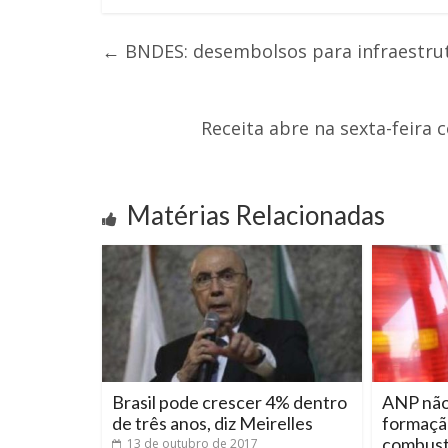
←
BNDES: desembolsos para infraestrut
Receita abre na sexta-feira 
Matérias Relacionadas
Brasil pode crescer 4% dentro
ANP não 
de três anos, diz Meirelles
formaçã
combust
13 de outubro de 2017