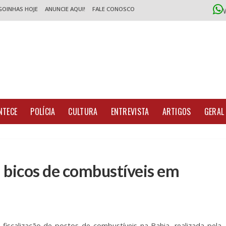
GOINHAS HOJE
ANUNCIE AQUI!
FALE CONOSCO
NTECE
POLÍCIA
CULTURA
ENTREVISTA
ARTIGOS
GERAL
 bicos de combustíveis em
 fiscalização de postos de combustíveis na Bahia, realizada pela