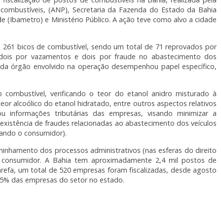
ocombustíveis, (ANP), Secretaria da Fazenda do Estado da Bahia
de (Ibametro) e Ministério Público. A ação teve como alvo a cidade
os 261 bicos de combustível, sendo um total de 71 reprovados por
s (dois por vazamentos e dois por fraude no abastecimento dos
da órgão envolvido na operação desempenhou papel específico,
combustível, verificando o teor do etanol anidro misturado à
or alcoólico do etanol hidratado, entre outros aspectos relativos
ou informações tributárias das empresas, visando minimizar a
existência de fraudes relacionadas ao abastecimento dos veículos
cando o consumidor).
aminhamento dos processos administrativos (nas esferas do direito
do consumidor. A Bahia tem aproximadamente 2,4 mil postos de
arefa, um total de 520 empresas foram fiscalizadas, desde agosto
 25% das empresas do setor no estado.