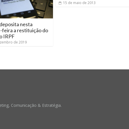
15 de maio de 2013
deposita nesta
feira a restituição do
do IRPF
ezembro de 2019
ting, Comunicação & Estratégia.