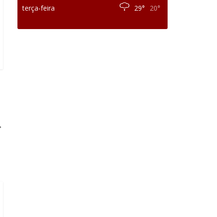
terça-feira
29°
20°
→