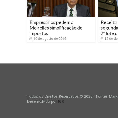
Empresários pedem a
Receita 
Meirelles simplificação de
segunda-
impostos
7º lote 
10 de agosto de 2016
16 de d
Todos os Direitos Reservados © 2026 - Fontes Marke
Desenvolvido por
IGR