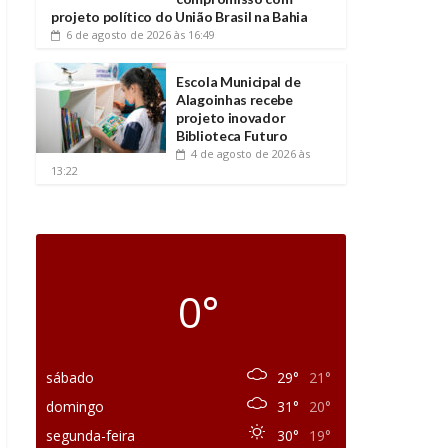
projeto político do União Brasil na Bahia
6 de agosto de 2026
às 16:49
Escola Municipal de
Alagoinhas recebe
projeto inovador
Biblioteca Futuro
4 de agosto de 2026
às
13:22
0°
sábado
29°
21°
domingo
31°
20°
segunda-feira
30°
19°