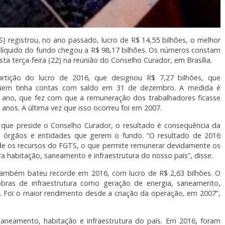
 registrou, no ano passado, lucro de R$ 14,55 bilhões, o melhor
o líquido do fundo chegou a R$ 98,17 bilhões. Os números constam
a terça-feira (22) na reunião do Conselho Curador, em Brasília.
ição do lucro de 2016, que designou R$ 7,27 bilhões, que
uem tinha contas com saldo em 31 de dezembro. A medida é
e ano, que fez com que a remuneração dos trabalhadores ficasse
 anos. A última vez que isso ocorreu foi em 2007.
 que preside o Conselho Curador, o resultado é consequência da
s órgãos e entidades que gerem o fundo. “O resultado de 2016
e os recursos do FGTS, o que permite remunerar devidamente os
a habitação, saneamento e infraestrutura do nosso país”, disse.
ambém bateu recorde em 2016, com lucro de R$ 2,63 bilhões. O
 obras de infraestrutura como geração de energia, saneamento,
o. Foi o maior rendimento desde a criação da operação, em 2007”,
neamento, habitação e infraestrutura do país. Em 2016, foram