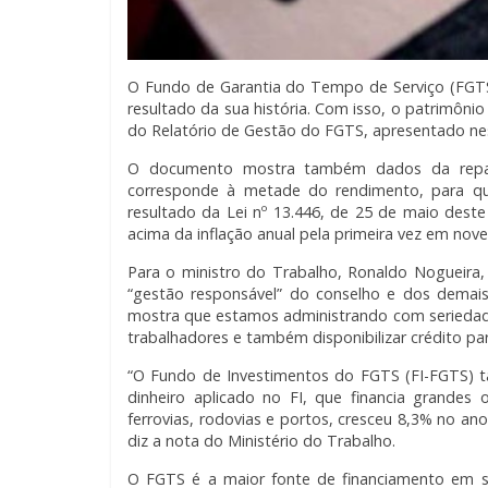
O Fundo de Garantia do Tempo de Serviço (FGTS)
resultado da sua história. Com isso, o patrimôni
do Relatório de Gestão do FGTS, apresentado nest
O documento mostra também dados da repart
corresponde à metade do rendimento, para q
resultado da Lei nº 13.446, de 25 de maio dest
acima da inflação anual pela primeira vez em nove
Para o ministro do Trabalho, Ronaldo Nogueira,
“gestão responsável” do conselho e dos demai
mostra que estamos administrando com seriedad
trabalhadores e também disponibilizar crédito par
“O Fundo de Investimentos do FGTS (FI-FGTS) t
dinheiro aplicado no FI, que financia grandes
ferrovias, rodovias e portos, cresceu 8,3% no an
diz a nota do Ministério do Trabalho.
O FGTS é a maior fonte de financiamento em sa