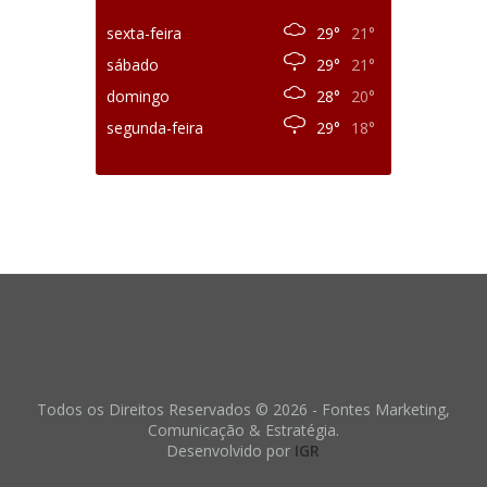
sexta-feira
29°
21°
sábado
29°
21°
domingo
28°
20°
segunda-feira
29°
18°
Todos os Direitos Reservados © 2026 - Fontes Marketing,
Comunicação & Estratégia.
Desenvolvido por
IGR