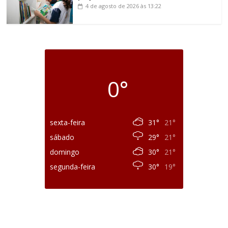
4 de agosto de 2026
às 13:22
0°
sexta-feira
31°
21°
sábado
29°
21°
domingo
30°
21°
segunda-feira
30°
19°