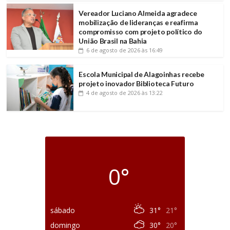
Vereador Luciano Almeida agradece
mobilização de lideranças e reafirma
compromisso com projeto político do
União Brasil na Bahia
6 de agosto de 2026
às 16:49
Escola Municipal de Alagoinhas recebe
projeto inovador Biblioteca Futuro
4 de agosto de 2026
às 13:22
0°
sábado
31°
21°
domingo
30°
20°