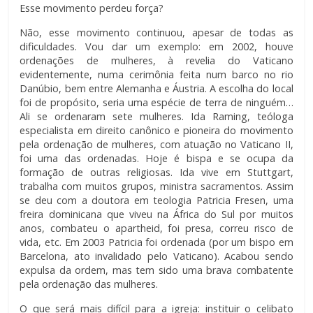
Esse movimento perdeu força?
Não, esse movimento continuou, apesar de todas as
dificuldades. Vou dar um exemplo: em 2002, houve
ordenações de mulheres, à revelia do Vaticano
evidentemente, numa cerimônia feita num barco no rio
Danúbio, bem entre Alemanha e Áustria. A escolha do local
foi de propósito, seria uma espécie de terra de ninguém…
Ali se ordenaram sete mulheres. Ida Raming, teóloga
especialista em direito canônico e pioneira do movimento
pela ordenação de mulheres, com atuação no Vaticano II,
foi uma das ordenadas. Hoje é bispa e se ocupa da
formação de outras religiosas. Ida vive em Stuttgart,
trabalha com muitos grupos, ministra sacramentos. Assim
se deu com a doutora em teologia Patricia Fresen, uma
freira dominicana que viveu na África do Sul por muitos
anos, combateu o apartheid, foi presa, correu risco de
vida, etc. Em 2003 Patricia foi ordenada (por um bispo em
Barcelona, ato invalidado pelo Vaticano). Acabou sendo
expulsa da ordem, mas tem sido uma brava combatente
pela ordenação das mulheres.
O que será mais difícil para a igreja: instituir o celibato