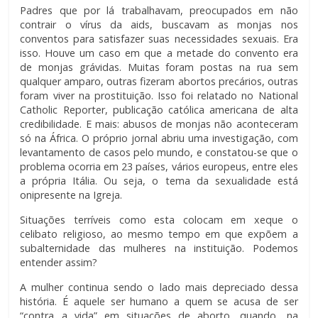
Padres que por lá trabalhavam, preocupados em não
contrair o vírus da aids, buscavam as monjas nos
conventos para satisfazer suas necessidades sexuais. Era
isso. Houve um caso em que a metade do convento era
de monjas grávidas. Muitas foram postas na rua sem
qualquer amparo, outras fizeram abortos precários, outras
foram viver na prostituição. Isso foi relatado no National
Catholic Reporter, publicação católica americana de alta
credibilidade. E mais: abusos de monjas não aconteceram
só na África. O próprio jornal abriu uma investigação, com
levantamento de casos pelo mundo, e constatou-se que o
problema ocorria em 23 países, vários europeus, entre eles
a própria Itália. Ou seja, o tema da sexualidade está
onipresente na Igreja.
Situações terríveis como esta colocam em xeque o
celibato religioso, ao mesmo tempo em que expõem a
subalternidade das mulheres na instituição. Podemos
entender assim?
A mulher continua sendo o lado mais depreciado dessa
história. É aquele ser humano a quem se acusa de ser
“contra a vida” em situações de aborto, quando, na