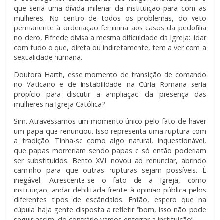
que seria uma dívida milenar da instituição para com as
mulheres. No centro de todos os problemas, do veto
permanente à ordenação feminina aos casos da pedofilia
no clero, Elfriede divisa a mesma dificuldade da Igreja: lidar
com tudo o que, direta ou indiretamente, tem a ver com a
sexualidade humana.
Doutora Harth, esse momento de transição de comando
no Vaticano e de instabilidade na Cúria Romana seria
propício para discutir a ampliação da presença das
mulheres na Igreja Católica?
Sim. Atravessamos um momento único pelo fato de haver
um papa que renunciou. Isso representa uma ruptura com
a tradição. Tinha-se como algo natural, inquestionável,
que papas morreriam sendo papas e só então poderiam
ser substituídos. Bento XVI inovou ao renunciar, abrindo
caminho para que outras rupturas sejam possíveis. É
inegável. Acrescente-se o fato de a Igreja, como
instituição, andar debilitada frente à opinião pública pelos
diferentes tipos de escândalos. Então, espero que na
cúpula haja gente disposta a refletir “bom, isso não pode
seguir assim, do contrário vamos enterrar a instituição”.