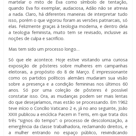
martelar o mito de Eva como símbolo de tentação,
quando Eva foi exemplar, audaciosa, Adão não se atrevia
a nada. Claro, há diferentes maneiras de interpretar tudo
isso, porém o que vigorou foram as versões patriarcais, só
elas. Felizmente graças à teologia moderna, e dentro dela
a teologia feminista, muito tem se revisado, inclusive as
noções de culpa e sacrifício.
Mas tem sido um processo longo…
Só que ele acontece. Hoje estive visitando uma curiosa
exposição de pôsteres sobre mulheres em campanhas
eleitorais, a propósito do 8 de Março. É impressionante
como os partidos políticos alemães mudaram sua visão
sobre a presença e a condição femininas nos últimos 60
anos. Só por uma coleção de pôsteres é possível
constatar isso. Ora, as mudanças podem ser mais lentas
do que desejaríamos, mas estão se processando. Em 1962
teve início o Concílio Vaticano 2 e, já no ano seguinte, João
XXIII publicou a encíclica Pacem in Terris, em que trata dos
três “signos do tempo”: o processo de descolonização, a
emergência da classe trabalhadora, reclamando direitos, e
a mulher entrando no espaço público, reivindicando