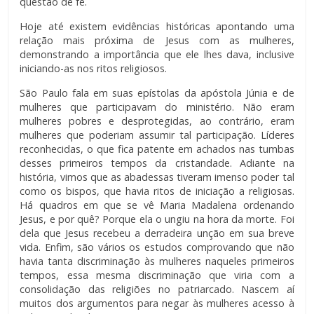
questão de fé.
Hoje até existem evidências históricas apontando uma
relação mais próxima de Jesus com as mulheres,
demonstrando a importância que ele lhes dava, inclusive
iniciando-as nos ritos religiosos.
São Paulo fala em suas epístolas da apóstola Júnia e de
mulheres que participavam do ministério. Não eram
mulheres pobres e desprotegidas, ao contrário, eram
mulheres que poderiam assumir tal participação. Líderes
reconhecidas, o que fica patente em achados nas tumbas
desses primeiros tempos da cristandade. Adiante na
história, vimos que as abadessas tiveram imenso poder tal
como os bispos, que havia ritos de iniciação a religiosas.
Há quadros em que se vê Maria Madalena ordenando
Jesus, e por quê? Porque ela o ungiu na hora da morte. Foi
dela que Jesus recebeu a derradeira unção em sua breve
vida. Enfim, são vários os estudos comprovando que não
havia tanta discriminação às mulheres naqueles primeiros
tempos, essa mesma discriminação que viria com a
consolidação das religiões no patriarcado. Nascem aí
muitos dos argumentos para negar às mulheres acesso à