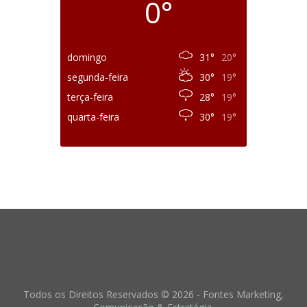
0°
domingo
31°
20°
segunda-feira
30°
19°
terça-feira
28°
19°
quarta-feira
30°
19°
Todos os Direitos Reservados © 2026 - Fontes Marketing,