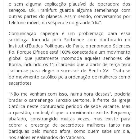
e sem alguma explicação plausível da operadora dos
serviços. Ok, Frankfurt guarda alguma semelhança com
outras partes do planeta. Assim sendo, conversamos por
telefone móvel, na véspera e no grande “dia”.
Comunicação capenga é um problemaço para essa
socióloga formada pela Sorbonne com doutorado no
Institut d’Études Politiques de Paris, o renomado Sciences
Po. Porque Elfriede está 100% conectada a um movimento
global que justamente incomoda aqueles senhores de
Roma, incluindo os 115 cardeais que a partir de terça-feira
isolam-se para eleger o sucessor de Bento XVI. Trata-se
do movimento católico pela ordenação de mulheres como
sacerdotes.
“Não me venham com isso, numa hora dessas”, poderia
bradar o camerlengo Tarcisio Bertone, à frente da Igreja
Católica neste conturbado período de sede vacante. Mas
a questão, cardeal, é que o movimento existe. Pequeno,
abafado, constrangido muitas vezes, mas existe para
cobrar a presença de sacerdotes mulheres tanto nas
paróquias pelo mundo afora, como quem sabe um dia,
nos salões engalanados do Vaticano.