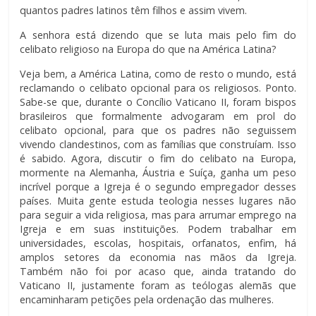
quantos padres latinos têm filhos e assim vivem.
A senhora está dizendo que se luta mais pelo fim do
celibato religioso na Europa do que na América Latina?
Veja bem, a América Latina, como de resto o mundo, está
reclamando o celibato opcional para os religiosos. Ponto.
Sabe-se que, durante o Concílio Vaticano II, foram bispos
brasileiros que formalmente advogaram em prol do
celibato opcional, para que os padres não seguissem
vivendo clandestinos, com as famílias que construíam. Isso
é sabido. Agora, discutir o fim do celibato na Europa,
mormente na Alemanha, Áustria e Suíça, ganha um peso
incrível porque a Igreja é o segundo empregador desses
países. Muita gente estuda teologia nesses lugares não
para seguir a vida religiosa, mas para arrumar emprego na
Igreja e em suas instituições. Podem trabalhar em
universidades, escolas, hospitais, orfanatos, enfim, há
amplos setores da economia nas mãos da Igreja.
Também não foi por acaso que, ainda tratando do
Vaticano II, justamente foram as teólogas alemãs que
encaminharam petições pela ordenação das mulheres.