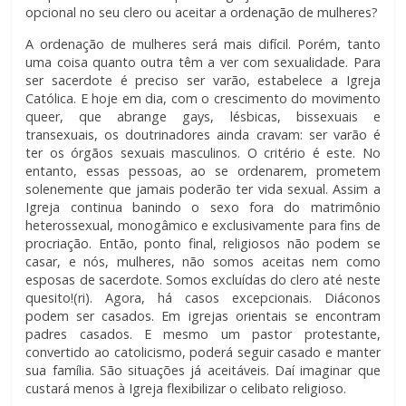
opcional no seu clero ou aceitar a ordenação de mulheres?
A ordenação de mulheres será mais difícil. Porém, tanto
uma coisa quanto outra têm a ver com sexualidade. Para
ser sacerdote é preciso ser varão, estabelece a Igreja
Católica. E hoje em dia, com o crescimento do movimento
queer, que abrange gays, lésbicas, bissexuais e
transexuais, os doutrinadores ainda cravam: ser varão é
ter os órgãos sexuais masculinos. O critério é este. No
entanto, essas pessoas, ao se ordenarem, prometem
solenemente que jamais poderão ter vida sexual. Assim a
Igreja continua banindo o sexo fora do matrimônio
heterossexual, monogâmico e exclusivamente para fins de
procriação. Então, ponto final, religiosos não podem se
casar, e nós, mulheres, não somos aceitas nem como
esposas de sacerdote. Somos excluídas do clero até neste
quesito!(ri). Agora, há casos excepcionais. Diáconos
podem ser casados. Em igrejas orientais se encontram
padres casados. E mesmo um pastor protestante,
convertido ao catolicismo, poderá seguir casado e manter
sua família. São situações já aceitáveis. Daí imaginar que
custará menos à Igreja flexibilizar o celibato religioso.