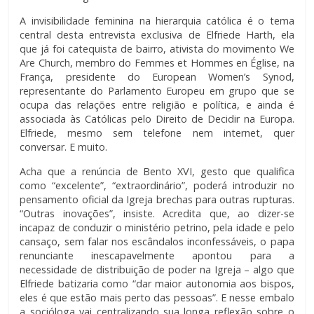
A invisibilidade feminina na hierarquia católica é o tema
central desta entrevista exclusiva de Elfriede Harth, ela
que já foi catequista de bairro, ativista do movimento We
Are Church, membro do Femmes et Hommes en Église, na
França, presidente do European Women’s Synod,
representante do Parlamento Europeu em grupo que se
ocupa das relações entre religião e política, e ainda é
associada às Católicas pelo Direito de Decidir na Europa.
Elfriede, mesmo sem telefone nem internet, quer
conversar. E muito.
Acha que a renúncia de Bento XVI, gesto que qualifica
como “excelente”, “extraordinário”, poderá introduzir no
pensamento oficial da Igreja brechas para outras rupturas.
“Outras inovações”, insiste. Acredita que, ao dizer-se
incapaz de conduzir o ministério petrino, pela idade e pelo
cansaço, sem falar nos escândalos inconfessáveis, o papa
renunciante inescapavelmente apontou para a
necessidade de distribuição de poder na Igreja – algo que
Elfriede batizaria como “dar maior autonomia aos bispos,
eles é que estão mais perto das pessoas”. E nesse embalo
a socióloga vai centralizando sua longa reflexão sobre o