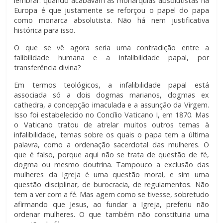
lembrar: quando acabavam as monarquias absolutistas na
Europa é que justamente se reforçou o papel do papa
como monarca absolutista. Não há nem justificativa
histórica para isso.
O que se vê agora seria uma contradição entre a
falibilidade humana e a infalibilidade papal, por
transferência divina?
Em termos teológicos, a infalibilidade papal está
associada só a dois dogmas marianos, dogmas ex
cathedra, a concepção imaculada e a assunção da Virgem.
Isso foi estabelecido no Concílio Vaticano I, em 1870. Mas
o Vaticano tratou de atrelar muitos outros temas à
infalibilidade, temas sobre os quais o papa tem a última
palavra, como a ordenação sacerdotal das mulheres. O
que é falso, porque aqui não se trata de questão de fé,
dogma ou mesmo doutrina. Tampouco a exclusão das
mulheres da Igreja é uma questão moral, e sim uma
questão disciplinar, de burocracia, de regulamentos. Não
tem a ver com a fé. Mas agem como se tivesse, sobretudo
afirmando que Jesus, ao fundar a Igreja, preferiu não
ordenar mulheres. O que também não constituiria uma