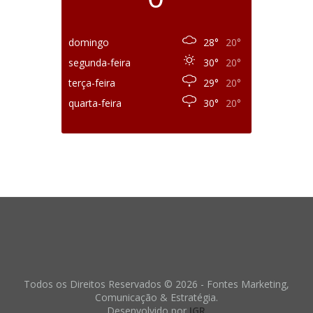
domingo
28°
20°
segunda-feira
30°
20°
terça-feira
29°
20°
quarta-feira
30°
20°
Todos os Direitos Reservados © 2026 - Fontes Marketing,
Comunicação & Estratégia.
Desenvolvido por
IGR