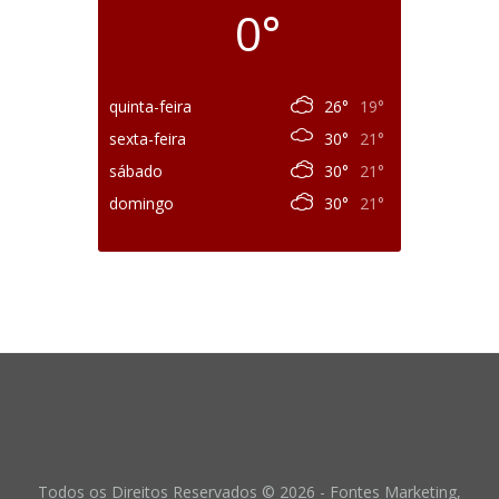
0°
quinta-feira
26°
19°
sexta-feira
30°
21°
sábado
30°
21°
domingo
30°
21°
Todos os Direitos Reservados © 2026 - Fontes Marketing,