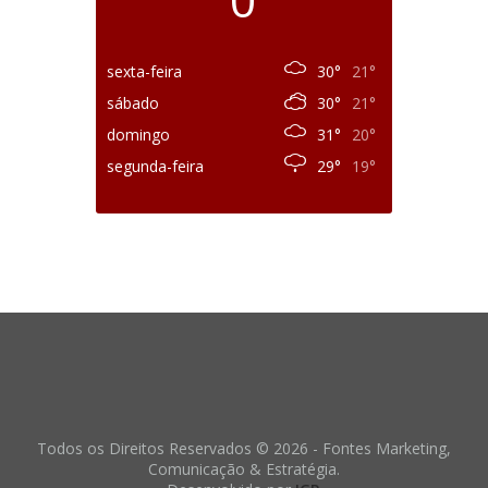
sexta-feira
30°
21°
sábado
30°
21°
domingo
31°
20°
segunda-feira
29°
19°
Todos os Direitos Reservados © 2026 - Fontes Marketing,
Comunicação & Estratégia.