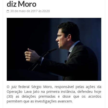
diz Moro
30 de maio de 2017
às 20:20
O juiz federal Sérgio Moro, responsável pelas ações da
Operação Lava Jato na primeira instância, defendeu hoje
(30) as delações premiadas e disse que os acordos
permitem que as investigações avancem.