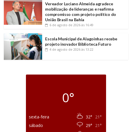
Vereador Luciano Almeida agradece
mobilização de lideranças e reafirma
compromisso com projeto político do
União Brasil na Bahia
6 de agosto de 2026
às 16:49
Escola Municipal de Alagoinhas recebe
projeto inovador Biblioteca Futuro
4 de agosto de 2026
às 13:22
0°
sexta-feira
32°
21°
sábado
29°
21°