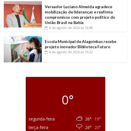
Vereador Luciano Almeida agradece
mobilização de lideranças e reafirma
compromisso com projeto político do
União Brasil na Bahia
6 de agosto de 2026
às 16:49
Escola Municipal de Alagoinhas recebe
projeto inovador Biblioteca Futuro
4 de agosto de 2026
às 13:22
0°
segunda-feira
26°
19°
terça-feira
26°
20°